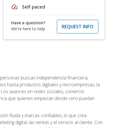
speed
Self paced
Have a question?
REQUEST INFO
We're here to help
personas buscan independencia financiera,
ios hasta productos digitales y microempresas, la
Los avances en redes sociales, comercio
e nunca que quienes empiezan desde cero puedan
ón fluida y marcas confiables, lo que crea
ng digital, las ventas y el servicio al cliente. Con