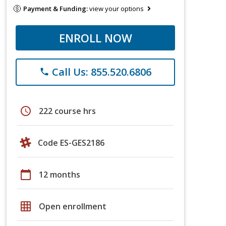
Payment & Funding:
view your options
ENROLL NOW
Call Us: 855.520.6806
phone
schedule
222 course hrs
Code ES-GES2186
calendar_today
12 months
grid_on
Open enrollment