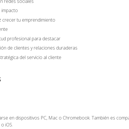
n redes sociales
 impacto
z crecer tu emprendimiento
iente
tud profesional para destacar
tión de clientes y relaciones duraderas
ratégica del servicio al cliente
s
zarse en dispositivos PC, Mac o Chromebook. También es compa
 o iOS.