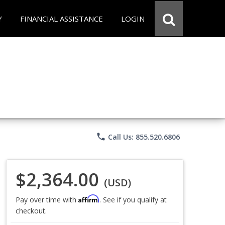
Y
FINANCIAL ASSISTANCE
LOGIN
phone
Call Us: 855.520.6806
$2,364.00
(USD)
Affirm
Pay over time with
. See if you qualify at
checkout.