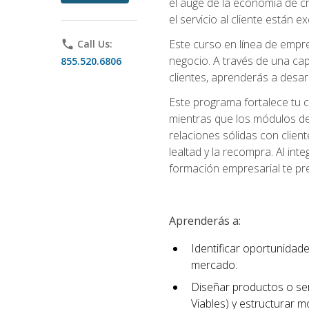
el auge de la economía de c
el servicio al cliente están 
Este curso en línea de empre
phone
Call Us:
negocio. A través de una cap
855.520.6806
clientes, aprenderás a desa
Este programa fortalece tu c
mientras que los módulos de
relaciones sólidas con clien
lealtad y la recompra. Al int
formación empresarial te pre
Aprenderás a:
Identificar oportunidade
mercado.
Diseñar productos o ser
Viables) y estructurar 