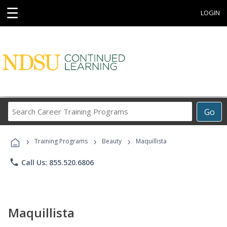
☰
LOGIN
Search
Go
Career
Training
›
›
›
Programs
Training Programs
Beauty
Maquillista
phone
Call Us: 855.520.6806
Maquillista