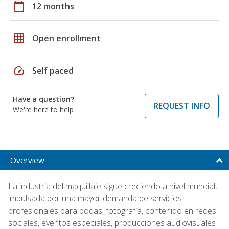
calendar_today
12 months
grid_on
Open enrollment
speed
Self paced
Have a question?
REQUEST INFO
We're here to help
Overview
La industria del maquillaje sigue creciendo a nivel mundial,
impulsada por una mayor demanda de servicios
profesionales para bodas, fotografía, contenido en redes
sociales, eventos especiales, producciones audiovisuales