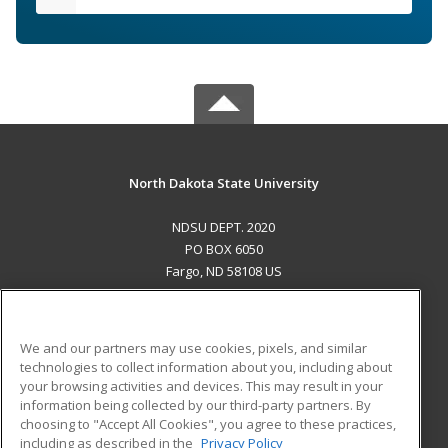
North Dakota State University
NDSU DEPT. 2020
PO BOX 6050
Fargo, ND 58108 US
MAIN CONTENT
Career Training
We and our partners may use cookies, pixels, and similar
technologies to collect information about you, including about
ADDITIONAL RESOURCES
your browsing activities and devices. This may result in your
information being collected by our third-party partners. By
Military
Student Blog
choosing to "Accept All Cookies", you agree to these practices,
Financial Assistance
including as described in the
Privacy Policy