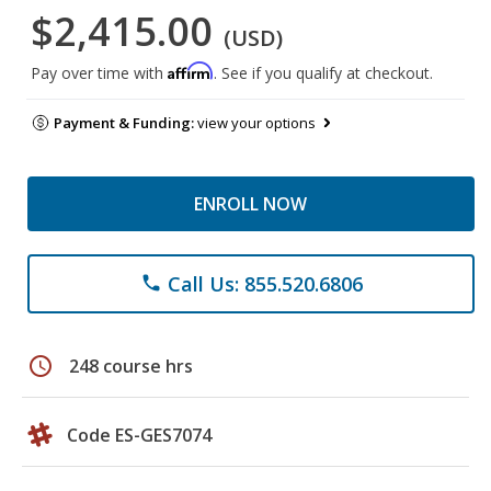
$2,415.00
(USD)
Affirm
Pay over time with
. See if you qualify at checkout.
Payment & Funding:
view your options
ENROLL NOW
Call Us: 855.520.6806
phone
schedule
248 course hrs
Code ES-GES7074